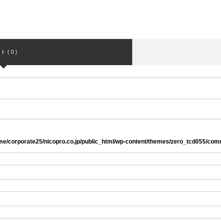
 ( 0 )
me/corporate25/nicopro.co.jp/public_html/wp-content/themes/zero_tcd055/co