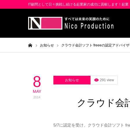
IT顧問として日々挑戦し続ける起業家の成功に貢献します！起
ホーム
お知らせ
クラウド会計ソフト freeeの認定アドバイ
8
お知らせ
291 view
MAY
2014
クラウド会計
5/7に認定を受け、クラウド会計ソフト f