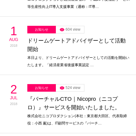
等生産性向上IT導入支援事業（通称：IT導…
1
604 view
お知らせ
AUG
ドリームゲートアドバイザーとして活動
2018
開始
本日より、ドリームゲートアドバイザーとしての活動を開始い
たします。「経済産業省後援事業認定 …
2
524 view
お知らせ
JUL
『バーチャルCTO｜Nicopro（ニコプ
2018
ロ）』サービスを開始いたしました。
株式会社ニコプロダクション(本社：東京都大田区、代表取締
役：小西 薫)は、IT顧問サービスの『バーチ…