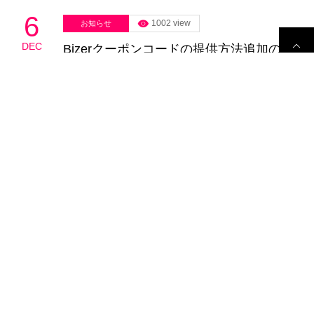
6
1002 view
お知らせ
DEC
Bizerクーポンコードの提供方法追加のお
2017
知らせ
これまで、弊社では、バックオフィス業務をサポートする
Bizerについて、ご希望の方に月額料金が1…
26
1318 view
お知らせ
JUN
原田メソッドの認定パートナー資格を取
2017
得しました。
本日、弊社代表の小西薫が原田メソッド認定パートナー資格を
取得いたしました。原田メソッ…
22
237 view
お知らせ