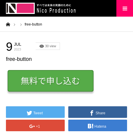
ーム
free-button
HOME
会社概要
9
JUL
30 view
2023
free-button
企業理念
実績
ブログ
お問い合わせ
Tweet
Share
+1
Hatena