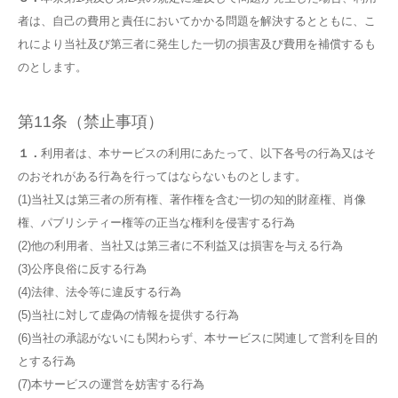
者は、自己の費用と責任においてかかる問題を解決するとともに、こ
れにより当社及び第三者に発生した一切の損害及び費用を補償するも
のとします。
第11条（禁止事項）
１．
利用者は、本サービスの利用にあたって、以下各号の行為又はそ
のおそれがある行為を行ってはならないものとします。
(1)当社又は第三者の所有権、著作権を含む一切の知的財産権、肖像
権、パブリシティー権等の正当な権利を侵害する行為
(2)他の利用者、当社又は第三者に不利益又は損害を与える行為
(3)公序良俗に反する行為
(4)法律、法令等に違反する行為
(5)当社に対して虚偽の情報を提供する行為
(6)当社の承認がないにも関わらず、本サービスに関連して営利を目的
とする行為
(7)本サービスの運営を妨害する行為