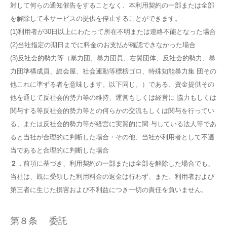
対して何らの通知催告をすることなく、本利用契約の一部または全部
を解除して本サービスの提供を停止することができます。
(1)利用者が30日以上にわたって所在不明または連絡不能となった場合
(2)当社指定の期日までに料金のお支払が確認できなかった場合
(3)反社会的勢力等（暴力団、暴力団員、右翼団体、反社会的勢力、暴
力団準構成員、総会屋、社会運動等標榜ゴロ、特殊知能暴力集 団その
他これに準ずる者を意味します。以下同じ。）である、資金提供その
他を通じて反社会的勢力等の維持、運営もしくは経営に 協力もしくは
関与する等反社会的勢力等との何らかの交流もしくは関与を行ってい
る、または反社会的勢力等が経営に実質的に関 与している法人等であ
ると当社が合理的に判断した場合・その他、当社が利用者として不適
当であると合理的に判断した場合
２．
前項に基づき、利用契約の一部または全部を解除した場合でも、
当社は、既に受領した利用料金の返金は行わず、また、利用者および
第三者に生じた損害および不利益につき一切の責任を負いません。
第８条 委託