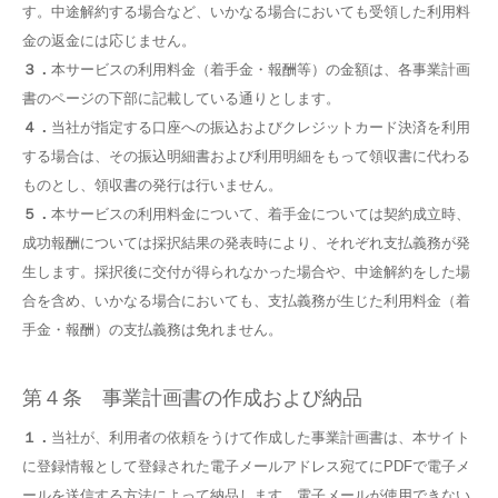
す。中途解約する場合など、いかなる場合においても受領した利用料
金の返金には応じません。
３．
本サービスの利用料金（着手金・報酬等）の金額は、各事業計画
書のページの下部に記載している通りとします。
４．
当社が指定する口座への振込およびクレジットカード決済を利用
する場合は、その振込明細書および利用明細をもって領収書に代わる
ものとし、領収書の発行は行いません。
５．
本サービスの利用料金について、着手金については契約成立時、
成功報酬については採択結果の発表時により、それぞれ支払義務が発
生します。採択後に交付が得られなかった場合や、中途解約をした場
合を含め、いかなる場合においても、支払義務が生じた利用料金（着
手金・報酬）の支払義務は免れません。
第４条 事業計画書の作成および納品
１．
当社が、利用者の依頼をうけて作成した事業計画書は、本サイト
に登録情報として登録された電子メールアドレス宛てにPDFで電子メ
ールを送信する方法によって納品します。電子メールが使用できない