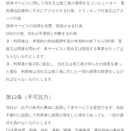
(8)本サービスに関して当社又は第三者が運用するコンピューター、電
気通信設備等に不正にアクセスする行為、クラッキング行為又はアタ
ック行為
(9)本サービスの信用を失墜、毀損させる行為
(10)その他、当社が不適切と判断する行為
２．
利用者は、本契約の有効期間中及び本契約の終了から5年間、直
接又は間接を問わず、本サービスと競合又は類似する事業を行っては
ならないものとします。
３．
利用者が前2項に違反し、当社又は第三者が何らかの損害を被っ
た場合、利用者は当社又は第三者に生じた一切の損害の賠償をしなけ
ればならないものとします。
第12条（不可抗力）
当社が、以下の各号の事由に起因して本サービスを提供できず、当該
不履行に起因して利用者に損害が発生した場合であっても、一切の責
任を負わないものとします。
(1)天変地異、戦争、内乱、暴動、騒擾、労働争議、通信回線の事故等