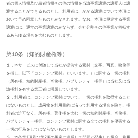
者の個人情報及び患者情報その他の情報を当該事業譲渡の譲受人に譲
渡することができるものとし、利用者は、かかる譲渡について本項に
おいて予め同意したものとみなされます。なお、本項に規定する事業
譲渡には、通常の事業譲渡のみならず、会社分割その他事業が移転す
るあらゆる場合を含むものとします。
第10条（知的財産権等）
１．
本サービスに付随して当社が提供する素材（文字、写真、映像等
を指し、以下「コンテンツ素材」といいます。）に関する一切の権利
（所有権、知的財産権、肖像権、パブリシティー権等）は当社又は当
該権利を有する第三者に帰属しています。
２．
利用者は、コンテンツ素材について、一切の権利を取得すること
はないものとし、成果物を利用目的に沿って利用する場合を除き、権
利者の許可なく、所有権、著作権を含む一切の知的財産権、肖像権、
パブリシティー権等、コンテンツ素材に関する全ての権利を侵害する
一切の行為をしてはならないものとします。
３．
本条第1項及び第2項の規定に違反して問題が発生した場合、利用