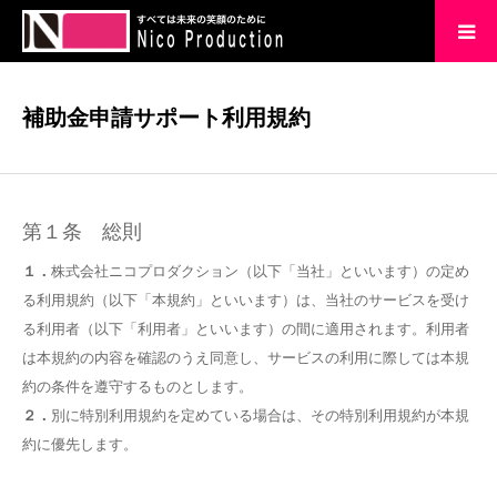
HOME
補助金申請サポート利用規約
会社概要
企業理念
第１条 総則
１．
株式会社ニコプロダクション（以下「当社」といいます）の定め
実績
る利用規約（以下「本規約」といいます）は、当社のサービスを受け
る利用者（以下「利用者」といいます）の間に適用されます。利用者
ブログ
は本規約の内容を確認のうえ同意し、サービスの利用に際しては本規
約の条件を遵守するものとします。
お問い合わせ
２．
別に特別利用規約を定めている場合は、その特別利用規約が本規
約に優先します。