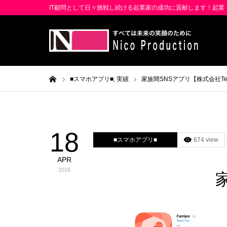
IT顧問として日々挑戦し続ける起業家の成功に貢献します！起
ホーム
■スマホアプリ■,
実績
家族間SNSアプリ【株式会社Te
18
■スマホアプリ■
674 view
APR
2016