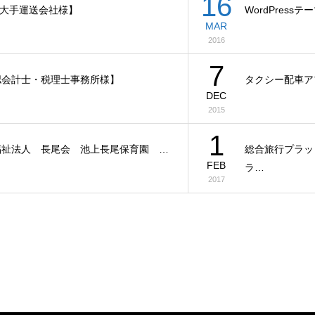
16
大手運送会社様】
WordPress
MAR
2016
7
認会計士・税理士事務所様】
タクシー配車アプ
DEC
2015
1
福祉法人 長尾会 池上長尾保育園 …
総合旅行プラッ
FEB
ラ…
2017