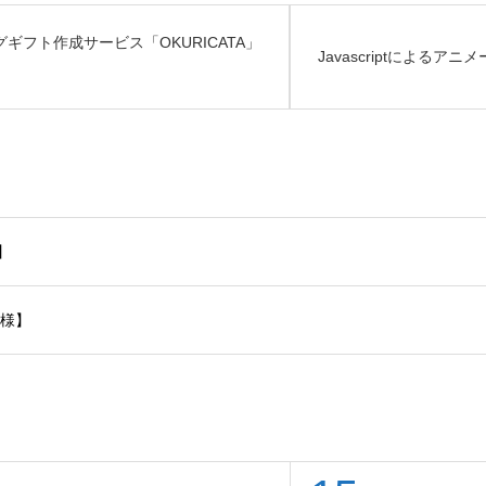
フト作成サービス「OKURICATA」
Javascriptによる
】
7様】