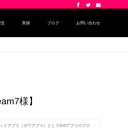
理念
実績
ブログ
お問い合わせ
am7様】
ッドアプリ（ガワアプリ）としてiOSアプリのプロ