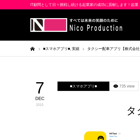
IT顧問として日々挑戦し続ける起業家の成功に貢献します！起
ホーム
■スマホアプリ■,
実績
タクシー配車アプリ【株式会社 T
7
■スマホアプリ■
735 view
DEC
2015
タ