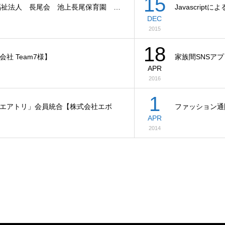
15
福祉法人 長尾会 池上長尾保育園 …
Javascri
DEC
2015
18
会社 Team7様】
家族間SNSアプ
APR
2016
1
エアトリ」会員統合【株式会社エボ
ファッション通
APR
2014